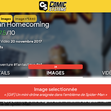
Images
Image n°5440
an Homecoming
7.5
/10
|
Vidéo
20 novembre 2017
ts
venture #fantastique #sf
24
AILS
IMAGES
VID
Image selectionnée
« [GIF] Un mini-drône araignée dans l'emblème de Spider-Man »
[GIF] Un mini-drône araignée dans l'emblème de Spider-Man