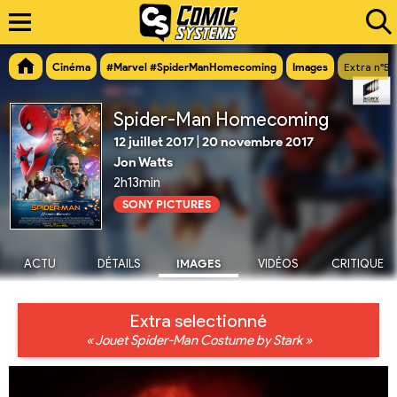
Cinéma
#Marvel #SpiderManHomecoming
Images
Extra n°54
Spider-Man Homecoming
12 juillet 2017
|
20 novembre 2017
Jon Watts
2h13min
SONY PICTURES
ACTU
DÉTAILS
IMAGES
VIDÉOS
CRITIQUE
Extra selectionné
« Jouet Spider-Man Costume by Stark »