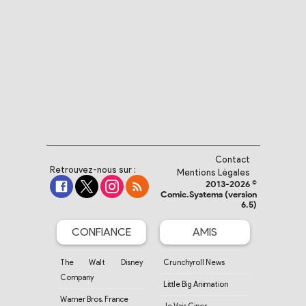
Contact
Retrouvez-nous sur :
Mentions Légales
2013-2026 ©
Comic.Systems (version
6.5)
CONFIANCE
AMIS
The Walt Disney
Crunchyroll News
Company
Little Big Animation
Warner Bros. France
Je Vais Ciner