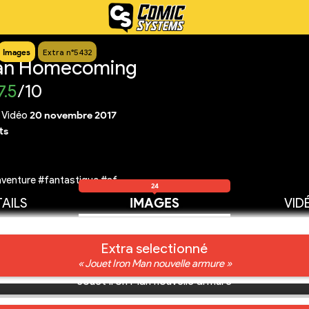
Images
Extra n°5432
an Homecoming
7.5
/10
|
Vidéo
20 novembre 2017
ts
venture #fantastique #sf
24
AILS
IMAGES
VID
Extra selectionné
« Jouet Iron Man nouvelle armure »
Jouet Iron Man nouvelle armure