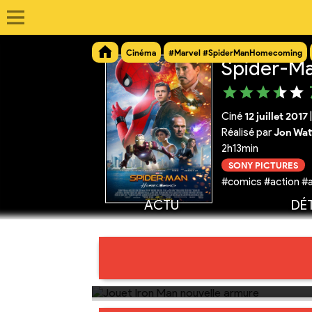
Cinéma
#Marvel #SpiderManHomecoming
Spider-M
Ciné
12 juillet 2017
Réalisé par
Jon Wat
2h13min
SONY PICTURES
#comics #action #a
ACTU
DÉT