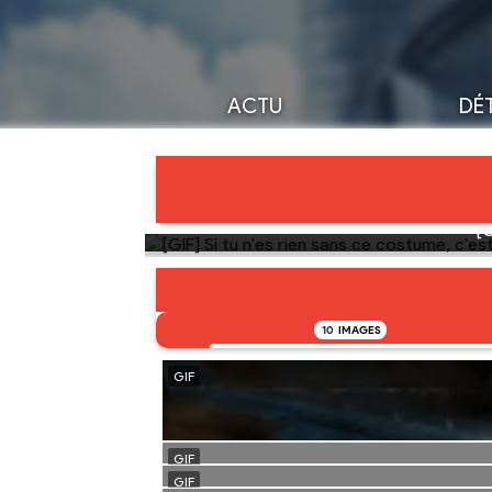
ACTU
DÉT
[G
10
IMAGES