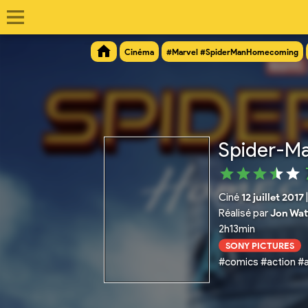
Cinéma
#Marvel #SpiderManHomecoming
Spider-M
Ciné
12 juillet 2017
Réalisé par
Jon Wat
2h13min
SONY PICTURES
#comics #action #a