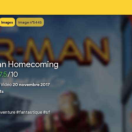
Images
Image n°5445
an Homecoming
7.5
/10
|
Vidéo
20 novembre 2017
ts
venture #fantastique #sf