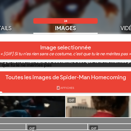
24
AILS
IMAGES
VID
Image selectionnée
« [GIF] Si tu n'es rien sans ce costume, c'est que tu le ne mérites pas »
IF] Si tu n'es rien sans ce costume, c'est que tu le ne mérites 
Toutes les images de Spider-Man Homecoming
4
AFFICHES