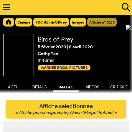
Cinéma
#DC #BirdsOfPrey
Images
Affiche n°10250
Birds of Prey
5 février 2020
|
8 avril 2020
Cathy Yan
1h48min
WARNER BROS. PICTURES
ACTU
DÉTAILS
IMAGES
VIDÉOS
CRITIQUE
Affiche selectionnée
« Affiche personnage Harley Quinn (Margot Robbie) »