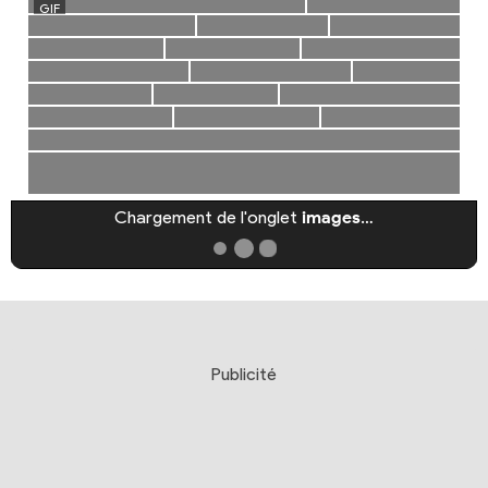
Chargement de l'onglet
images
…
Publicité