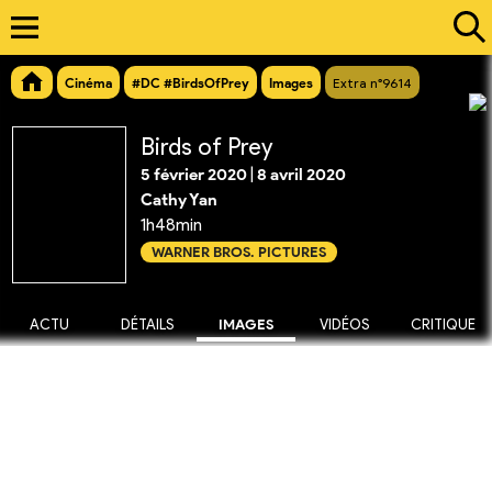
Cinéma
#DC #BirdsOfPrey
Images
Extra n°9614
Birds of Prey
5 février 2020
|
8 avril 2020
Cathy Yan
1h48min
WARNER BROS. PICTURES
ACTU
DÉTAILS
IMAGES
VIDÉOS
CRITIQUE