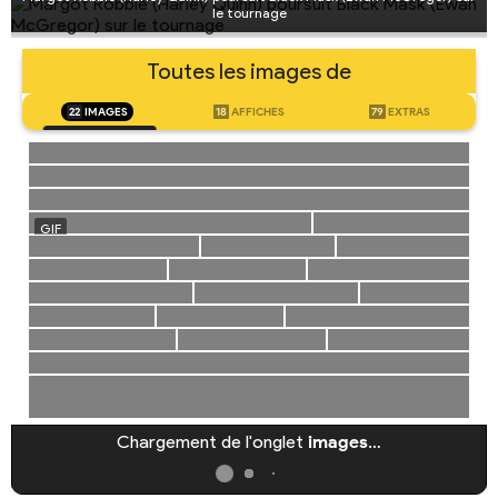
le tournage
Toutes les images de
22
IMAGES
18
AFFICHES
79
EXTRAS
Chargement de l'onglet
images
…