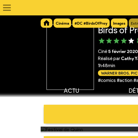
Cinéma
#DC #BirdsOfPrey
Images
Ext
Birds of P
Ciné
5 février 2020
Réalisé par
Cathy Y
1h48min
WARNER BROS. PI
#comics #action #a
ACTU
DÉT