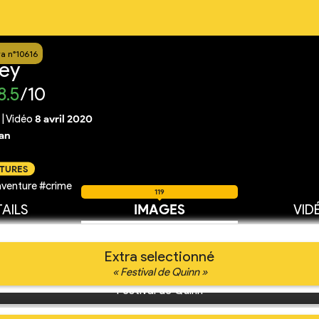
ra n°10616
rey
8.5
/10
|
Vidéo
8 avril 2020
an
CTURES
venture #crime
119
AILS
IMAGES
VID
Extra selectionné
« Festival de Quinn »
Festival de Quinn