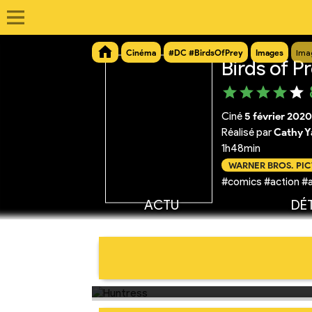
Cinéma
#DC #BirdsOfPrey
Images
Ima
Birds of P
Ciné
5 février 2020
Réalisé par
Cathy Y
1h48min
WARNER BROS. PI
#comics #action #a
ACTU
DÉT