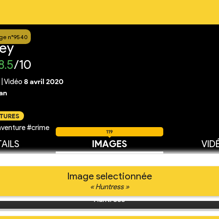
ge n°9540
rey
8.5
/10
|
Vidéo
8 avril 2020
an
CTURES
venture #crime
119
AILS
IMAGES
VID
Image selectionnée
« Huntress »
Huntress