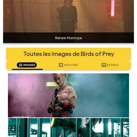
Renee Montoya
Toutes les images de Birds of Prey
22
IMAGES
18
AFFICHES
79
EXTRAS