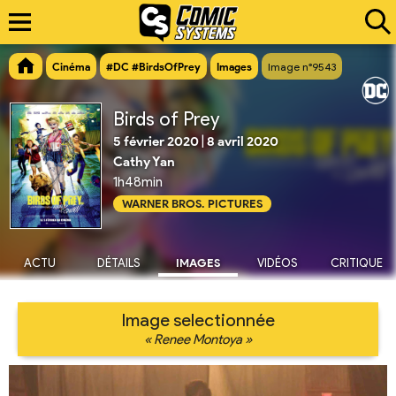
Cinéma
#DC #BirdsOfPrey
Images
Image n°9543
Birds of Prey
5 février 2020
|
8 avril 2020
Cathy Yan
1h48min
WARNER BROS. PICTURES
ACTU
DÉTAILS
IMAGES
VIDÉOS
CRITIQUE
Image selectionnée
« Renee Montoya »