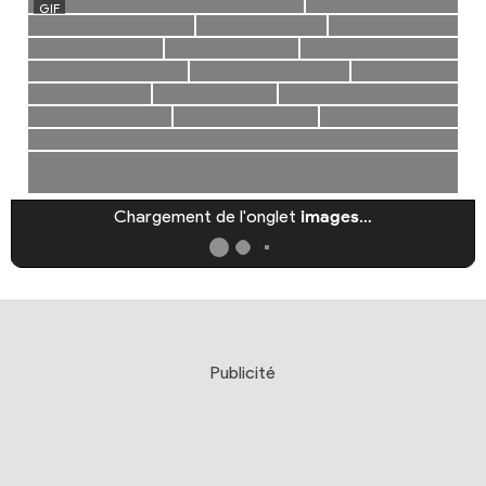
Chargement de l'onglet
images
…
Publicité