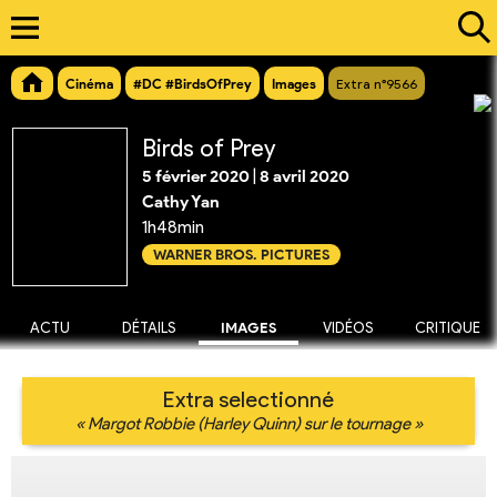
Cinéma
#DC #BirdsOfPrey
Images
Extra n°9566
Birds of Prey
5 février 2020
|
8 avril 2020
Cathy Yan
1h48min
WARNER BROS. PICTURES
ACTU
DÉTAILS
IMAGES
VIDÉOS
CRITIQUE
Extra selectionné
« Margot Robbie (Harley Quinn) sur le tournage »