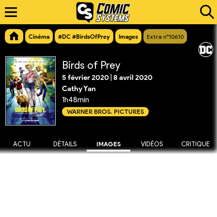
Cinéma
#DC #BirdsOfPrey
Images
Extra n°10610
Birds of Prey
5 février 2020
|
8 avril 2020
Cathy Yan
1h48min
WARNER BROS. PICTURES
ACTU
DÉTAILS
IMAGES
VIDÉOS
CRITIQUE