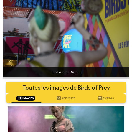
Festival de Quinn
Toutes les images de Birds of Prey
22
IMAGES
18
AFFICHES
79
EXTRAS