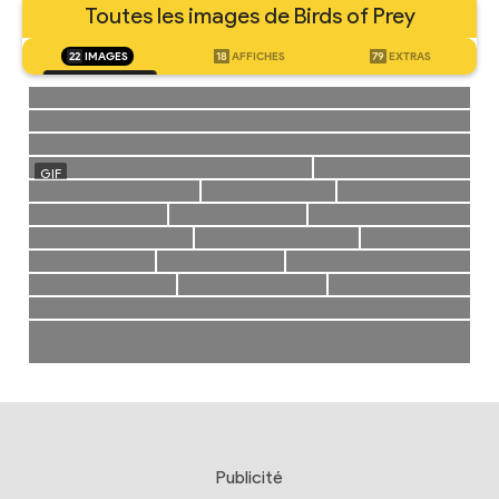
Toutes les images de Birds of Prey
22
IMAGES
18
AFFICHES
79
EXTRAS
Publicité