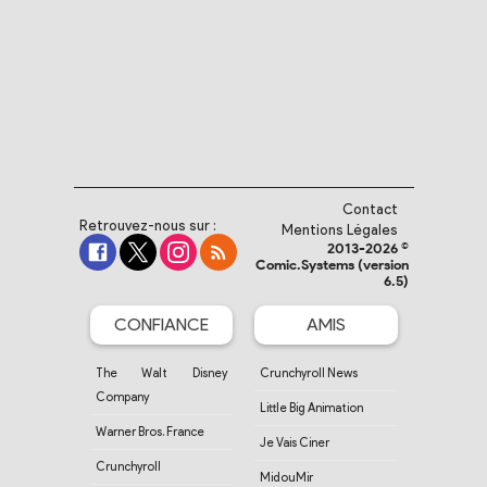
Contact
Retrouvez-nous sur :
Mentions Légales
2013-2026 ©
Comic.Systems (version
6.5)
CONFIANCE
AMIS
The Walt Disney
Crunchyroll News
Company
Little Big Animation
Warner Bros. France
Je Vais Ciner
Crunchyroll
MidouMir