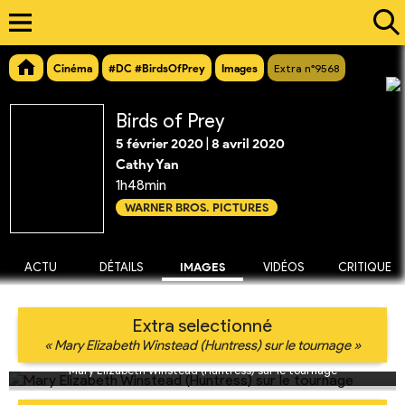
Cinéma
#DC #BirdsOfPrey
Images
Extra n°9568
Birds of Prey
5 février 2020
|
8 avril 2020
Cathy Yan
1h48min
WARNER BROS. PICTURES
ACTU
DÉTAILS
IMAGES
VIDÉOS
CRITIQUE
Extra selectionné
« Mary Elizabeth Winstead (Huntress) sur le tournage »
Mary Elizabeth Winstead (Huntress) sur le tournage