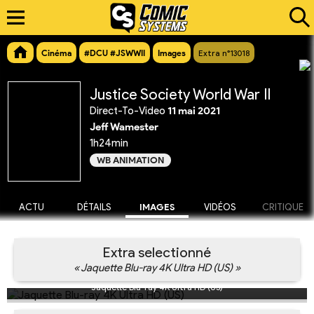
Cinéma
#DCU #JSWWII
Images
Extra n°13018
Justice Society World War II
Direct-To-Video
11 mai 2021
Jeff Wamester
1h24min
WB ANIMATION
ACTU
DÉTAILS
IMAGES
VIDÉOS
CRITIQUE
Extra selectionné
« Jaquette Blu-ray 4K Ultra HD (US) »
Jaquette Blu-ray 4K Ultra HD (US)