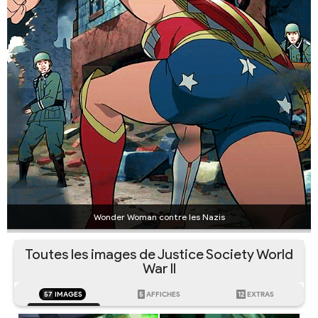
Wonder Woman contre les Nazis
Toutes les images de Justice Society World
War II
57
IMAGES
5
AFFICHES
12
EXTRAS