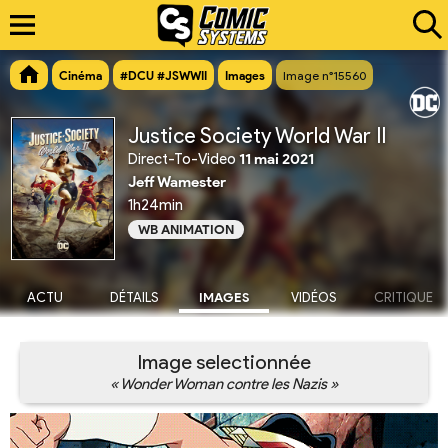
Cinéma
#DCU #JSWWII
Images
Image n°15560
Justice Society World War II
Direct-To-Video
11 mai 2021
Jeff Wamester
1h24min
WB ANIMATION
ACTU
DÉTAILS
IMAGES
VIDÉOS
CRITIQUE
Image selectionnée
« Wonder Woman contre les Nazis »