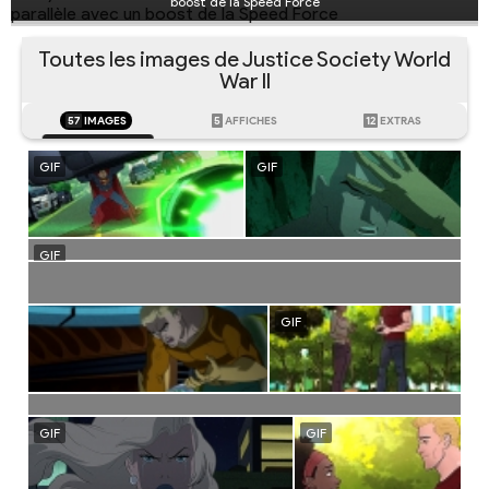
boost de la Speed Force
Toutes les images de Justice Society World
War II
57
IMAGES
5
AFFICHES
12
EXTRAS