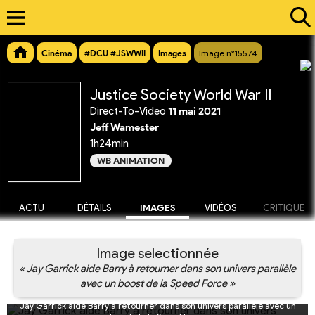
Cinéma
#DCU #JSWWII
Images
Image n°15574
Justice Society World War II
Direct-To-Video
11 mai 2021
Jeff Wamester
1h24min
WB ANIMATION
ACTU
DÉTAILS
IMAGES
VIDÉOS
CRITIQUE
Image selectionnée
« Jay Garrick aide Barry à retourner dans son univers parallèle
avec un boost de la Speed Force »
Jay Garrick aide Barry à retourner dans son univers parallèle avec un