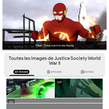
Flash Time contre les Nazis
Toutes les images de Justice Society World
War II
57
IMAGES
5
AFFICHES
12
EXTRAS