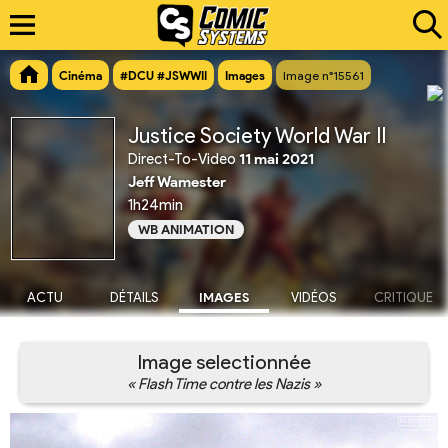
Cinéma
#DCU #JSWWII
Images
Image n°15561
Justice Society World War II
Direct-To-Video
11 mai 2021
Jeff Wamester
1h24min
WB ANIMATION
ACTU
DÉTAILS
IMAGES
VIDÉOS
CRITIQUE
Image selectionnée
« Flash Time contre les Nazis »