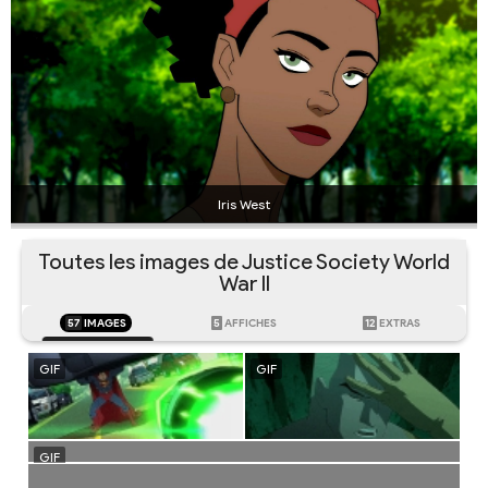
Iris West
Toutes les images de Justice Society World
War II
57
IMAGES
5
AFFICHES
12
EXTRAS