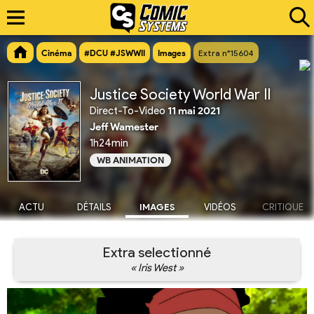
Cinéma
#DCU #JSWWII
Images
Extra n°15604
Justice Society World War II
Direct-To-Video
11 mai 2021
Jeff Wamester
1h24min
WB ANIMATION
ACTU
DÉTAILS
IMAGES
VIDÉOS
CRITIQUE
Extra selectionné
« Iris West »