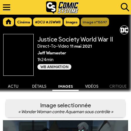
Cinéma
#DCU #JSWWII
Images
Image n°15597
Justice Society World War II
Direct-To-Video
11 mai 2021
Jeff Wamester
1h24min
WB ANIMATION
ACTU
DÉTAILS
IMAGES
VIDÉOS
CRITIQUE
Image selectionnée
« Wonder Woman contre Aquaman sous contrôle »