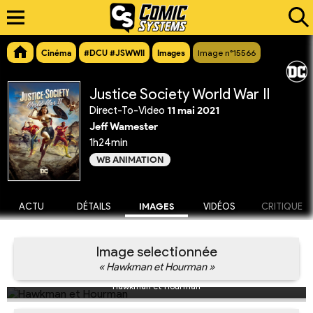
Cinéma
#DCU #JSWWII
Images
Image n°15566
Justice Society World War II
Direct-To-Video
11 mai 2021
Jeff Wamester
1h24min
WB ANIMATION
ACTU
DÉTAILS
IMAGES
VIDÉOS
CRITIQUE
Image selectionnée
« Hawkman et Hourman »
Hawkman et Hourman