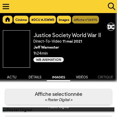
Cinéma
#DCU #JSWWII
Images
Affiche n°24975
Justice Society World War II
Direct-To-Video
11 mai 2021
Jeff Wamester
1h24min
WB ANIMATION
ACTU
DÉTAILS
IMAGES
VIDÉOS
CRITIQUE
Affiche selectionnée
« Poster Digital »
Poster Digital