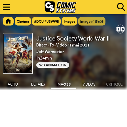
Cinéma
#DCU #JSWWII
Images
Image n°15608
Justice Society World War II
Direct-To-Video
11 mai 2021
Jeff Wamester
1h24min
WB ANIMATION
ACTU
DÉTAILS
IMAGES
VIDÉOS
CRITIQUE