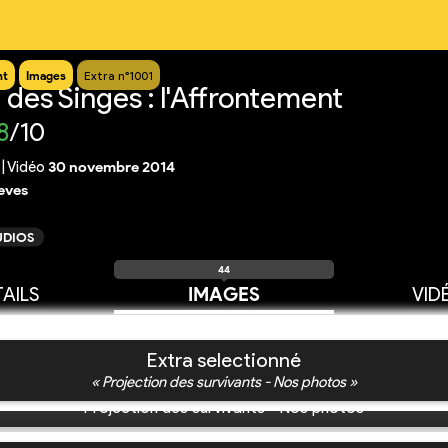
nt
Images
Extra n°1001
 des Singes : l'Affrontement
8
/10
|
Vidéo
30 novembre 2014
eves
UDIOS
44
AILS
IMAGES
VID
Extra selectionné
« Projection des survivants - Nos photos »
Projection des survivants - Nos photos