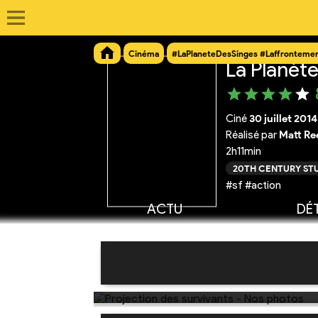
Cinéma
#LaPlaneteDesSinges #Laffronteme
La Planète
Ciné
30 juillet 2014
Réalisé par
Matt Re
2h11min
20TH CENTURY ST
#sf #action
ACTU
DÉT