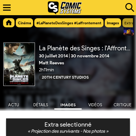
Cinéma
#LaPlaneteDesSinges #Laffrontement
Images
Extra 
La Planète des Singes : l'Affrontement
30 juillet 2014
|
30 novembre 2014
Matt Reeves
2h11min
20TH CENTURY STUDIOS
ACTU
DÉTAILS
IMAGES
VIDÉOS
CRITIQUE
Extra selectionné
« Projection des survivants - Nos photos »