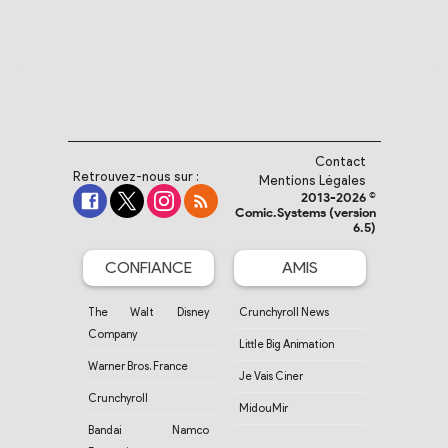
Contact
Retrouvez-nous sur :
Mentions Légales
2013-2026 ©
Comic.Systems (version
6.5)
CONFIANCE
AMIS
The Walt Disney
Crunchyroll News
Company
Little Big Animation
Warner Bros. France
Je Vais Ciner
Crunchyroll
MidouMir
Bandai Namco