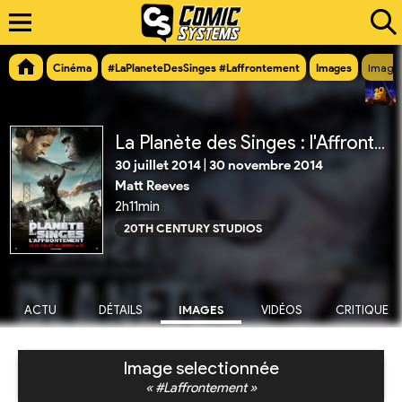
Cinéma
#LaPlaneteDesSinges #Laffrontement
Images
Image
La Planète des Singes : l'Affrontement
30 juillet 2014
|
30 novembre 2014
Matt Reeves
2h11min
20TH CENTURY STUDIOS
ACTU
DÉTAILS
IMAGES
VIDÉOS
CRITIQUE
Image selectionnée
« #Laffrontement »