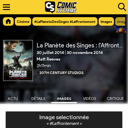
Cinéma
#LaPlaneteDesSinges #Laffrontement
Images
Image
La Planète des Singes : l'Affrontement
30 juillet 2014
|
30 novembre 2014
Matt Reeves
2h11min
20TH CENTURY STUDIOS
ACTU
DÉTAILS
IMAGES
VIDÉOS
CRITIQUE
Image selectionnée
« #Laffrontement »