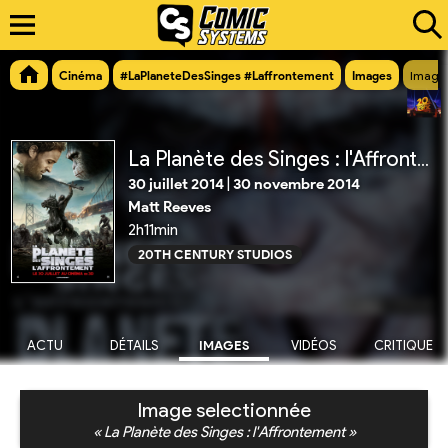
Cinéma
#LaPlaneteDesSinges #Laffrontement
Images
Image 
La Planète des Singes : l'Affrontement
30 juillet 2014
|
30 novembre 2014
Matt Reeves
2h11min
20TH CENTURY STUDIOS
ACTU
DÉTAILS
IMAGES
VIDÉOS
CRITIQUE
Image selectionnée
« La Planète des Singes : l'Affrontement »