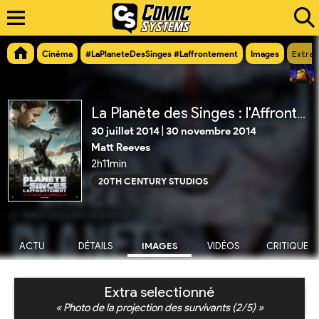
Cinéma
#LaPlaneteDesSinges #Laffrontement
Images
Extra 
La Planète des Singes : l'Affrontement
30 juillet 2014
|
30 novembre 2014
Matt Reeves
2h11min
20TH CENTURY STUDIOS
ACTU
DÉTAILS
IMAGES
VIDÉOS
CRITIQUE
Extra selectionné
« Photo de la projection des survivants (2/5) »