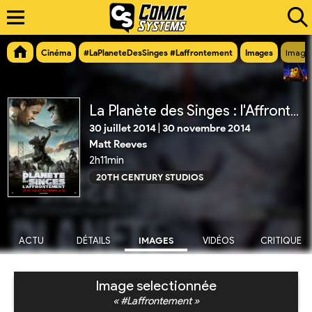
Cinéma
#LaPlaneteDesSinges #Laffrontement
Images
Image
La Planète des Singes : l'Affrontement
30 juillet 2014
|
30 novembre 2014
Matt Reeves
2h11min
20TH CENTURY STUDIOS
ACTU
DÉTAILS
IMAGES
VIDÉOS
CRITIQUE
Image selectionnée
« #Laffrontement »