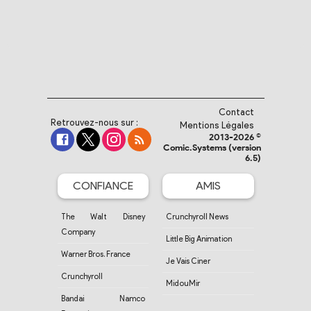
Contact
Retrouvez-nous sur :
Mentions Légales
2013-2026 ©
Comic.Systems (version
6.5)
CONFIANCE
AMIS
The Walt Disney
Crunchyroll News
Company
Little Big Animation
Warner Bros. France
Je Vais Ciner
Crunchyroll
MidouMir
Bandai Namco