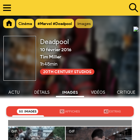
Cinéma
#Marvel #Deadpool
Images
Deadpool
10 février 2016
Tim Miller
1h48min
20TH CENTURY STUDIOS
ACTU
DÉTAILS
IMAGES
VIDÉOS
CRITIQUE
50
IMAGES
10
AFFICHES
42
EXTRAS