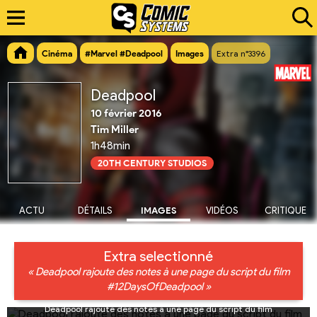
Cinéma
#Marvel #Deadpool
Images
Extra n°3396
Deadpool
10 février 2016
Tim Miller
1h48min
20TH CENTURY STUDIOS
ACTU
DÉTAILS
IMAGES
VIDÉOS
CRITIQUE
Extra selectionné
« Deadpool rajoute des notes à une page du script du film
#12DaysOfDeadpool »
Deadpool rajoute des notes à une page du script du film