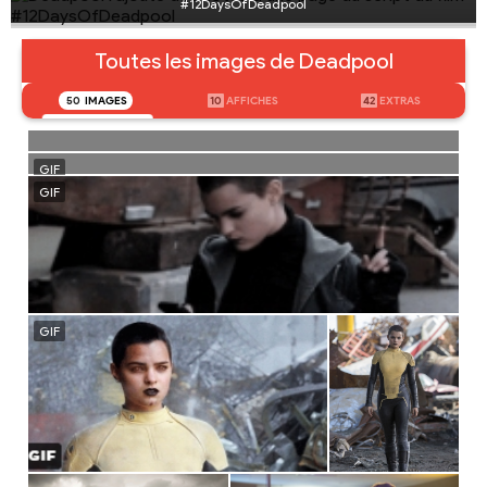
#12DaysOfDeadpool
Toutes les images de Deadpool
50
IMAGES
10
AFFICHES
42
EXTRAS