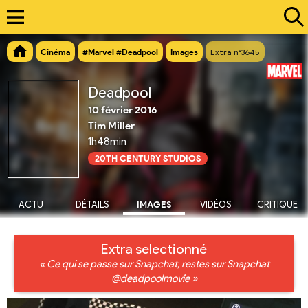
Cinéma
#Marvel #Deadpool
Images
Extra n°3645
Deadpool
10 février 2016
Tim Miller
1h48min
20TH CENTURY STUDIOS
ACTU
DÉTAILS
IMAGES
VIDÉOS
CRITIQUE
Extra selectionné
« Ce qui se passe sur Snapchat, restes sur Snapchat
@deadpoolmovie »