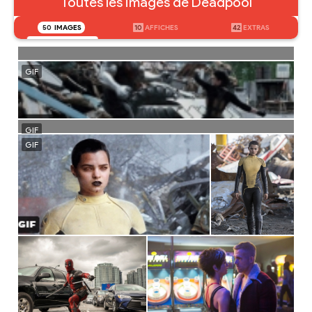
Toutes les images de Deadpool
50
IMAGES
10
AFFICHES
42
EXTRAS