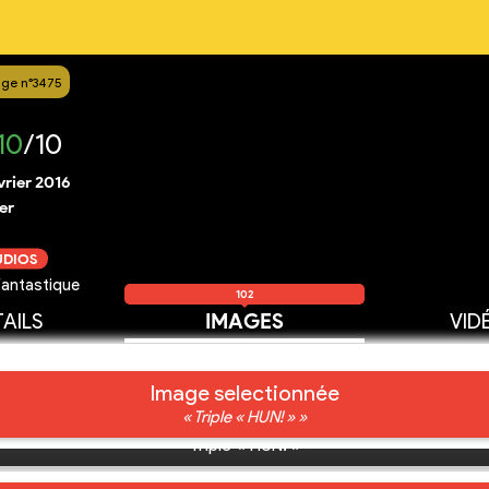
ge n°3475
10
/10
vrier 2016
er
UDIOS
fantastique
102
AILS
IMAGES
VID
Image selectionnée
« Triple « HUN! » »
Triple « HUN! »