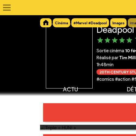
Cinéma
#Marvel #Deadpool
Images
Ima
Deadpool
Sortie cinéma
10 fé
Réalisé par
Tim Mill
1h48min
20TH CENTURY ST
#comics #action #
ACTU
DÉT