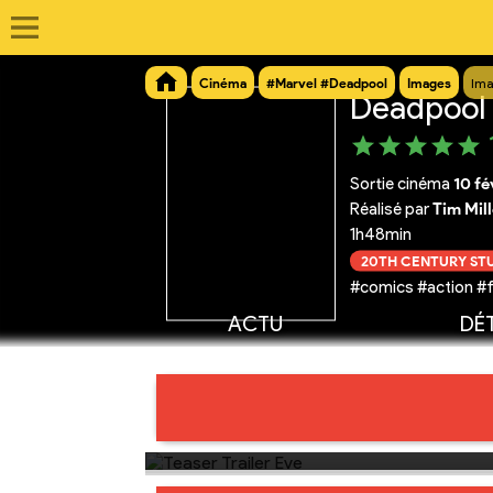
Cinéma
#Marvel #Deadpool
Images
Ima
Deadpool
Sortie cinéma
10 fé
Réalisé par
Tim Mill
1h48min
20TH CENTURY ST
#comics #action #
ACTU
DÉT