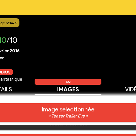
ge n°3465
10
/10
vrier 2016
er
UDIOS
fantastique
102
AILS
IMAGES
VID
Image selectionnée
« Teaser Trailer Eve »
Teaser Trailer Eve