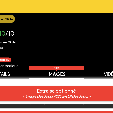
ra n°3414
10
/10
vrier 2016
er
UDIOS
fantastique
102
AILS
IMAGES
VID
Extra selectionné
« Emojis Deadpool #12DaysOfDeadpool »
Emojis Deadpool #12DaysOfDeadpool