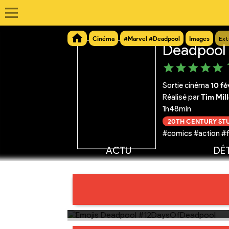
Cinéma
#Marvel #Deadpool
Images
Ext
Deadpool
Sortie cinéma
10 fé
Réalisé par
Tim Mill
1h48min
20TH CENTURY ST
#comics #action #
ACTU
DÉT