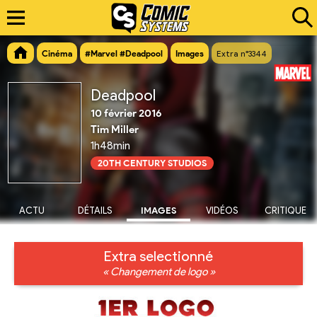
Cinéma
#Marvel #Deadpool
Images
Extra n°3344
Deadpool
10 février 2016
Tim Miller
1h48min
20TH CENTURY STUDIOS
ACTU
DÉTAILS
IMAGES
VIDÉOS
CRITIQUE
Extra selectionné
« Changement de logo »