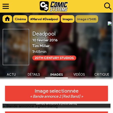
Cinéma
#Marvel #Deadpool
Images
Image n°3485
Deadpool
10 février 2016
Tim Miller
1h48min
20TH CENTURY STUDIOS
ACTU
DÉTAILS
IMAGES
VIDÉOS
CRITIQUE
Image selectionnée
« Bande annonce 2 [Red Band] »
Bande annonce 2 [Red Band]