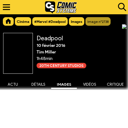
Cinéma
#Marvel #Deadpool
Images
Image n°2738
Deadpool
10 février 2016
Tim Miller
1h48min
20TH CENTURY STUDIOS
ACTU
DÉTAILS
IMAGES
VIDÉOS
CRITIQUE