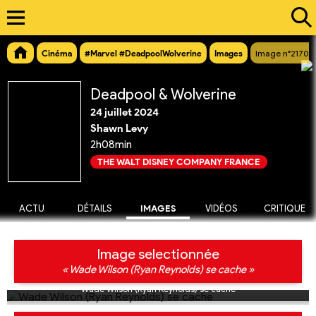
Cinéma
#Marvel #DeadpoolWolverine
Images
Image n°21709
Deadpool & Wolverine
24 juillet 2024
Shawn Levy
2h08min
THE WALT DISNEY COMPANY FRANCE
ACTU
DÉTAILS
IMAGES
VIDÉOS
CRITIQUE
Image selectionnée
« Wade Wilson (Ryan Reynolds) se cache »
Wade Wilson (Ryan Reynolds) se cache