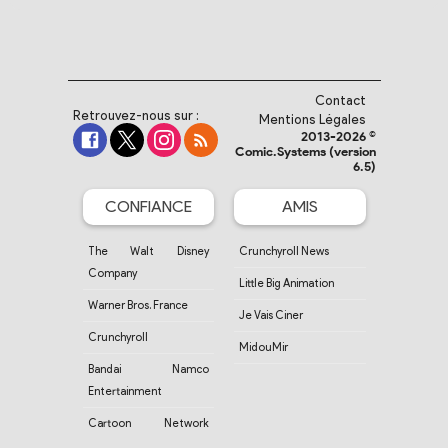
Contact
Retrouvez-nous sur :
Mentions Légales
2013-2026 ©
Comic.Systems (version
6.5)
CONFIANCE
AMIS
The Walt Disney
Crunchyroll News
Company
Little Big Animation
Warner Bros. France
Je Vais Ciner
Crunchyroll
MidouMir
Bandai Namco
Entertainment
Cartoon Network
France