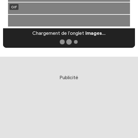
Chargement de l'onglet
images
…
Publicité