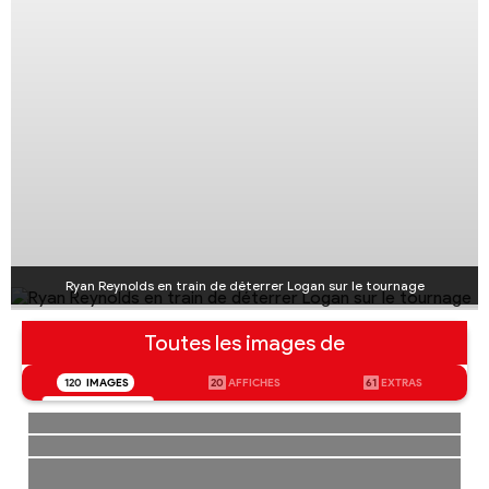
Ryan Reynolds en train de déterrer Logan sur le tournage
Toutes les images de
120
IMAGES
20
AFFICHES
61
EXTRAS