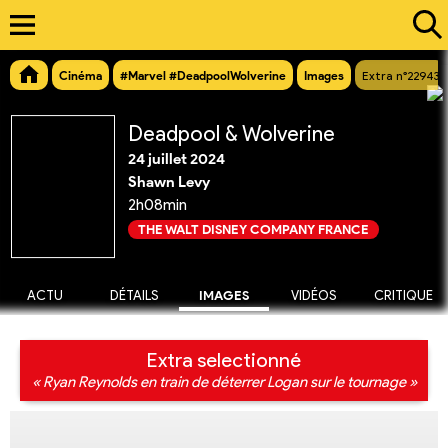
Cinéma
#Marvel #DeadpoolWolverine
Images
Extra n°22943
Deadpool & Wolverine
24 juillet 2024
Shawn Levy
2h08min
THE WALT DISNEY COMPANY FRANCE
ACTU
DÉTAILS
IMAGES
VIDÉOS
CRITIQUE
Extra selectionné
« Ryan Reynolds en train de déterrer Logan sur le tournage »