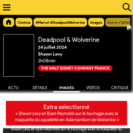
Cinéma
#Marvel #DeadpoolWolverine
Images
Extra n°22944
Deadpool & Wolverine
24 juillet 2024
Shawn Levy
2h08min
THE WALT DISNEY COMPANY FRANCE
ACTU
DÉTAILS
IMAGES
VIDÉOS
CRITIQUE
Extra selectionné
« Shawn Levy et Ryan Reynolds sur le tournage avec la
maquette du squelette en Adamantium de Wolverine »
Shawn Levy et Ryan Reynolds sur le tournage avec la maquette du