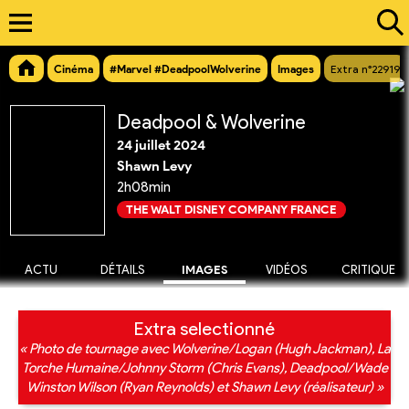
Cinéma
#Marvel #DeadpoolWolverine
Images
Extra n°22919
Deadpool & Wolverine
24 juillet 2024
Shawn Levy
2h08min
THE WALT DISNEY COMPANY FRANCE
ACTU
DÉTAILS
IMAGES
VIDÉOS
CRITIQUE
Extra selectionné
« Photo de tournage avec Wolverine/Logan (Hugh Jackman), La
Torche Humaine/Johnny Storm (Chris Evans), Deadpool/Wade
Winston Wilson (Ryan Reynolds) et Shawn Levy (réalisateur) »