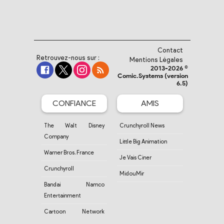
Contact
Retrouvez-nous sur :
Mentions Légales
2013-2026 ©
Comic.Systems (version
6.5)
CONFIANCE
AMIS
The Walt Disney
Crunchyroll News
Company
Little Big Animation
Warner Bros. France
Je Vais Ciner
Crunchyroll
MidouMir
Bandai Namco
Entertainment
Cartoon Network
France