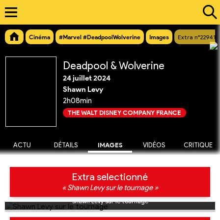
Cinéma
#Marvel #DeadpoolWolverine
Images
Extra n°22941
Deadpool & Wolverine
24 juillet 2024
Shawn Levy
2h08min
THE WALT DISNEY COMPANY FRANCE
ACTU
DÉTAILS
IMAGES
VIDÉOS
CRITIQUE
Extra selectionné
« Shawn Levy sur le tournage »
Shawn Levy sur le tournage