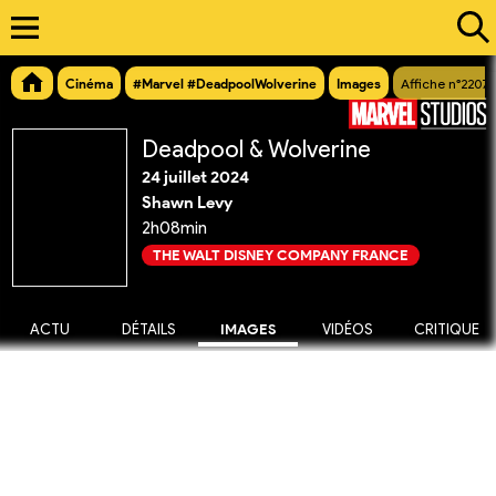
Cinéma
#Marvel #DeadpoolWolverine
Images
Affiche n°2207
Deadpool & Wolverine
24 juillet 2024
Shawn Levy
2h08min
THE WALT DISNEY COMPANY FRANCE
ACTU
DÉTAILS
IMAGES
VIDÉOS
CRITIQUE