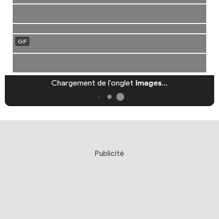
Chargement de l'onglet
images
…
Publicité