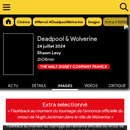
Cinéma
#Marvel #DeadpoolWolverine
Images
Extra n°22923
Deadpool & Wolverine
24 juillet 2024
Shawn Levy
2h08min
THE WALT DISNEY COMPANY FRANCE
ACTU
DÉTAILS
IMAGES
VIDÉOS
CRITIQUE
Extra selectionné
« Flashback au moment du tournage de l'annonce officielle du
retour de Hugh Jackman dans le rôle de Wolverine »
Flashback au moment du tournage de l'annonce officielle du retour de