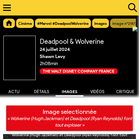
Cinéma
#Marvel #DeadpoolWolverine
Images
Image n°21873
Deadpool & Wolverine
24 juillet 2024
Shawn Levy
2h08min
THE WALT DISNEY COMPANY FRANCE
ACTU
DÉTAILS
IMAGES
VIDÉOS
CRITIQUE
Image selectionnée
« Wolverine (Hugh Jackman) et Deadpool (Ryan Reynolds) font
tout exploser »
Wolverine (Hugh Jackman) et Deadpool (Ryan Reynolds) font tout