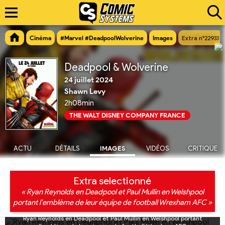
Cinéma
#Marvel #DeadpoolWolverine
Images
Extra n°22933
Deadpool & Wolverine
24 juillet 2024
Shawn Levy
2h08min
THE WALT DISNEY COMPANY FRANCE
ACTU
DÉTAILS
IMAGES
VIDÉOS
CRITIQUE
Extra selectionné
« Ryan Reynolds en Deadpool et Paul Mullin en Welshpool
portant l'emblème de leur équipe de football Wrexham AFC »
Ryan Reynolds en Deadpool et Paul Mullin en Welshpool portant