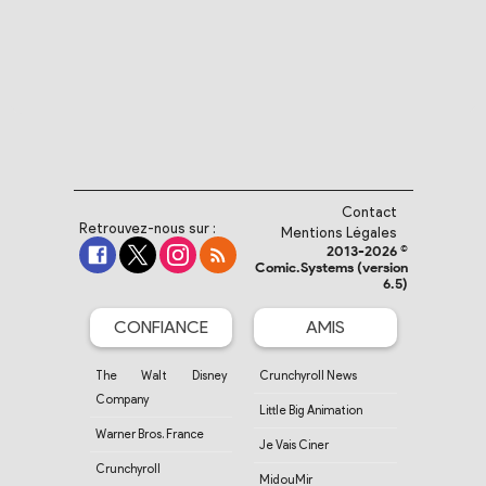
Contact
Retrouvez-nous sur :
Mentions Légales
2013-2026 ©
Comic.Systems (version
6.5)
CONFIANCE
AMIS
The Walt Disney
Crunchyroll News
Company
Little Big Animation
Warner Bros. France
Je Vais Ciner
Crunchyroll
MidouMir