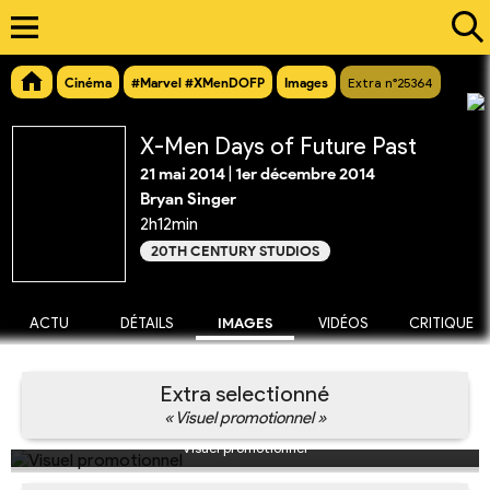
Cinéma
#Marvel #XMenDOFP
Images
Extra n°25364
X-Men Days of Future Past
21 mai 2014
|
1er décembre 2014
Bryan Singer
2h12min
20TH CENTURY STUDIOS
ACTU
DÉTAILS
IMAGES
VIDÉOS
CRITIQUE
Extra selectionné
« Visuel promotionnel »
Visuel promotionnel