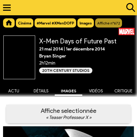
Cinéma
#Marvel #XMenDOFP
Images
Affiche n°672
X-Men Days of Future Past
21 mai 2014
|
1er décembre 2014
Bryan Singer
2h12min
20TH CENTURY STUDIOS
ACTU
DÉTAILS
IMAGES
VIDÉOS
CRITIQUE
Affiche selectionnée
« Teaser Professeur X »