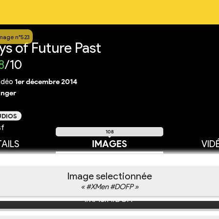
mage n°523
s of Future Past
8
/10
idéo
1er décembre 2014
inger
UDIOS
sf
108
AILS
IMAGES
VID
Image selectionnée
« #XMen #DOFP »
#XMen #DOFP