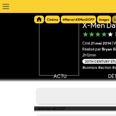
Cinéma
#Marvel #XMenDOFP
Images
I
X-Men Day
Ciné
21 mai 2014
|
V
Réalisé par
Bryan S
2h12min
20TH CENTURY ST
#comics #action #
ACTU
DÉT