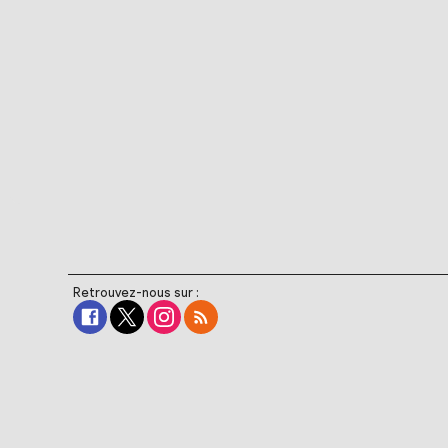
Retrouvez-nous sur :
ILS NOUS ONT FAIT
CONFI
The Walt Disney Company
Warner Bros. France