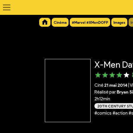
Cinéma
#Marvel #XMenDOFP
Images
I
X-Men Day
Ciné
21 mai 2014
|
V
Réalisé par
Bryan S
2h12min
20TH CENTURY ST
#comics #action #