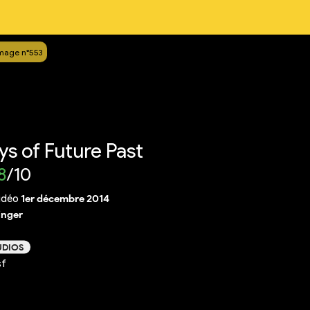
mage n°553
s of Future Past
8
/10
idéo
1er décembre 2014
inger
UDIOS
sf