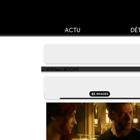
ACTU
DÉT
82
IMAGES