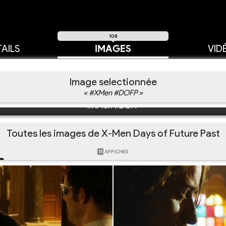
108
AILS
IMAGES
VID
Image selectionnée
« #XMen #DOFP »
#XMen #DOFP
Toutes les images de X-Men Days of Future Past
11
AFFICHES